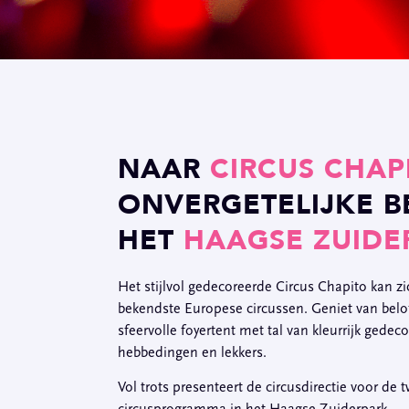
NAAR
CIRCUS CHAP
ONVERGETELIJKE B
HET
HAAGSE ZUIDE
Het stijlvol gedecoreerde Circus Chapito kan z
bekendste Europese circussen. Geniet van belof
sfeervolle foyertent met tal van kleurrijk gedeco
hebbedingen en lekkers.
Vol trots presenteert de circusdirectie voor de
circusprogramma in het Haagse Zuiderpark.