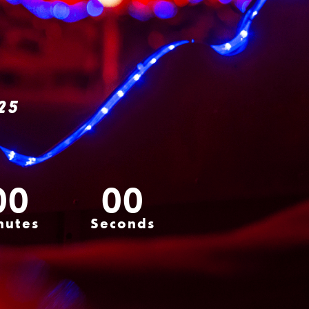
25
00
00
nutes
Seconds