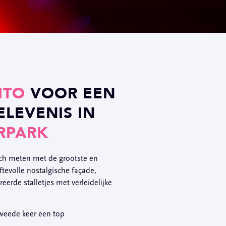
ITO
VOOR EEN
ELEVENIS IN
RPARK
ich meten met de grootste en
tevolle nostalgische façade,
reerde stalletjes met verleidelijke
 tweede keer een top