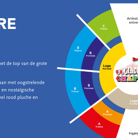
RE
et de top van de grote
r aan met oogstrelende
 en nostalgische
eel rood pluche en